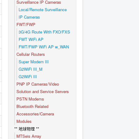
Surveillance IP Cameras
Local/Remote Surveillance
IP Cameras
FWT/FWP
3G/4G Route With FXO/FXS
FWT WiFi AP
FWT/FWP WiFi AP w_WAN
Cellular Routers
Super Modem III
G2WiFi III_M
G2WiFi III
PNP IP Cameras/Video
Solution and Service Servers
PSTN Modems
Bluetooth Related
Accessories/Camera
Modules
** 地球物理 **
MTSeis Array