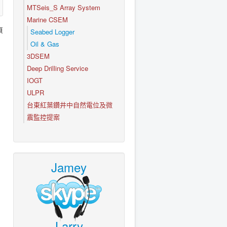
MTSeis_S Array System
Marine CSEM
頁
Seabed Logger
Oil & Gas
3DSEM
Deep Drilling Service
IOGT
ULPR
台東紅葉鑽井中自然電位及微
震監控提案
Jamey
Larry