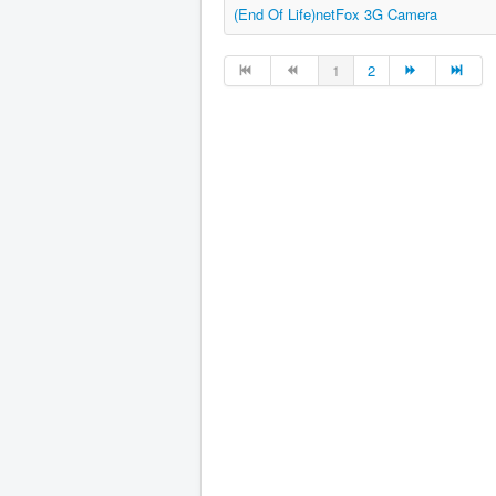
(End Of Life)netFox 3G Camera
1
2