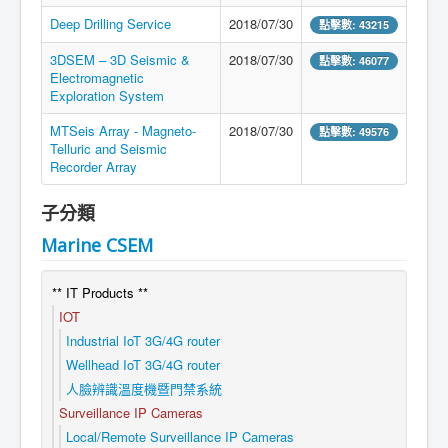
Deep Drilling Service
2018/07/30
點擊數: 43215
3DSEM – 3D Seismic &
2018/07/30
點擊數: 46077
Electromagnetic
Exploration System
MTSeis Array - Magneto-
2018/07/30
點擊數: 49576
Telluric and Seismic
Recorder Array
子分類
Marine CSEM
** IT Products **
IOT
Industrial IoT 3G/4G router
Wellhead IoT 3G/4G router
人臉辨識溫度機暨門禁系統
Surveillance IP Cameras
Local/Remote Surveillance IP Cameras