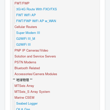
FWT/FWP
3G/4G Route With FXO/FXS
FWT WiFi AP
FWT/FWP WiFi AP w_WAN
Cellular Routers
Super Modem III
G2WiFi III_M
G2WiFi III
PNP IP Cameras/Video
Solution and Service Servers
PSTN Modems
Bluetooth Related
Accessories/Camera Modules
** 地球物理 **
MTSeis Array
MTSeis_S Array System
Marine CSEM
Seabed Logger
Oil & Gas