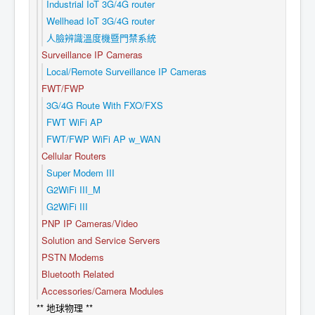
Industrial IoT 3G/4G router
Wellhead IoT 3G/4G router
人臉辨識溫度機暨門禁系統
Surveillance IP Cameras
Local/Remote Surveillance IP Cameras
FWT/FWP
3G/4G Route With FXO/FXS
FWT WiFi AP
FWT/FWP WiFi AP w_WAN
Cellular Routers
Super Modem III
G2WiFi III_M
G2WiFi III
PNP IP Cameras/Video
Solution and Service Servers
PSTN Modems
Bluetooth Related
Accessories/Camera Modules
** 地球物理 **