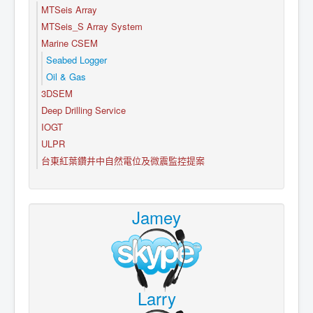
MTSeis Array
MTSeis_S Array System
Marine CSEM
Seabed Logger
Oil & Gas
3DSEM
Deep Drilling Service
IOGT
ULPR
台東紅葉鑽井中自然電位及微震監控提案
Jamey
Larry